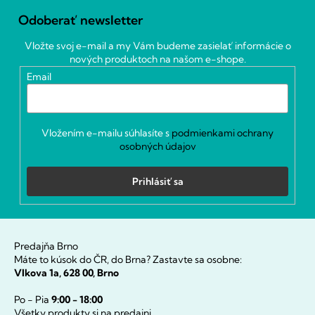
á
Odoberať newsletter
p
ä
Vložte svoj e-mail a my Vám budeme zasielať informácie o
t
nových produktoch na našom e-shope.
i
Email
e
Vložením e-mailu súhlasíte s
podmienkami ochrany
osobných údajov
Prihlásiť sa
Predajňa Brno
Máte to kúsok do ČR, do Brna? Zastavte sa osobne:
Vlkova 1a, 628 00, Brno
Po - Pia
9:00 - 18:00
Všetky produkty si na predajni