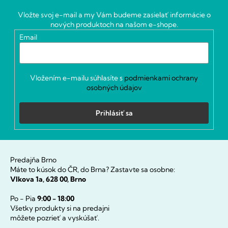
ä
Vložte svoj e-mail a my Vám budeme zasielať informácie o
t
nových produktoch na našom e-shope.
i
Email
e
Vložením e-mailu súhlasíte s
podmienkami ochrany
osobných údajov
Prihlásiť sa
Predajňa Brno
Máte to kúsok do ČR, do Brna? Zastavte sa osobne:
Vlkova 1a, 628 00, Brno
Po - Pia
9:00 - 18:00
Všetky produkty si na predajni
môžete pozrieť a vyskúšať.