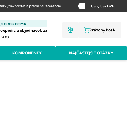
otázky
Návody
Naša predajňa
Referencie
Ceny bez DPH
 UTOROK DOMA
Prázdny košík
 expedícia objednávok za
NÁKUPNÝ KO
v 14:00
KOMPONENTY
NAJČASTEJŠIE OTÁZKY