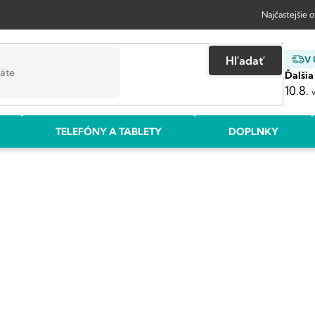
Najčastejšie 
Hľadať
V
Ďalšia
10.8.
TELEFÓNY A TABLETY
DOPLNKY