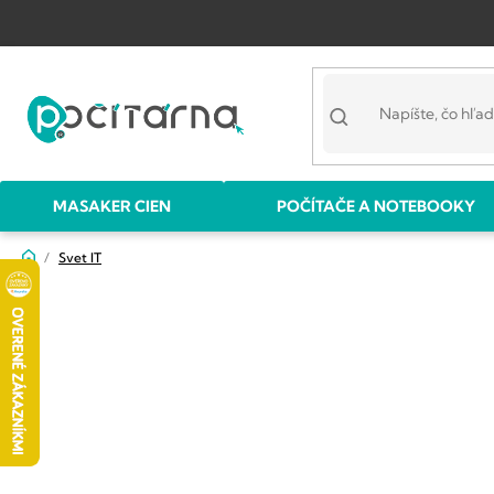
Prejsť
na
obsah
MASAKER CIEN
POČÍTAČE A NOTEBOOKY
Domov
Svet IT
B
o
č
n
ý
p
a