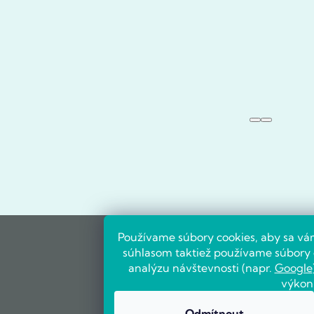
Používame súbory cookies, aby sa vá
súhlasom taktiež používame súbory c
analýzu návštevnosti (napr.
Google
výkon
Odmítnout