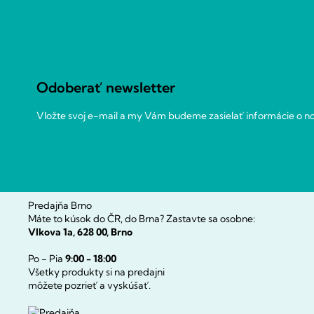
Z
á
p
ä
t
Odoberať newsletter
i
e
Vložte svoj e-mail a my Vám budeme zasielať informácie o 
Predajňa Brno
Máte to kúsok do ČR, do Brna? Zastavte sa osobne:
Vlkova 1a, 628 00, Brno
Po - Pia
9:00 - 18:00
Všetky produkty si na predajni
môžete pozrieť a vyskúšať.