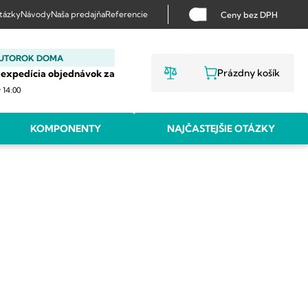
otázky
Návody
Naša predajňa
Referencie
Ceny bez DPH
 UTOROK DOMA
Prázdny košík
 expedícia objednávok za
NÁKUPNÝ KO
v 14:00
KOMPONENTY
NAJČASTEJŠIE OTÁZKY