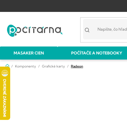
Prejsť
na
obsah
MASAKER CIEN
POČÍTAČE A NOTEBOOKY
Domov
Komponenty
Grafické karty
Radeon
B
o
č
n
ý
p
a