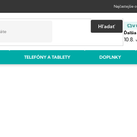
Najčastejšie 
Hľadať
V
Ďalšia
10.8.
TELEFÓNY A TABLETY
DOPLNKY