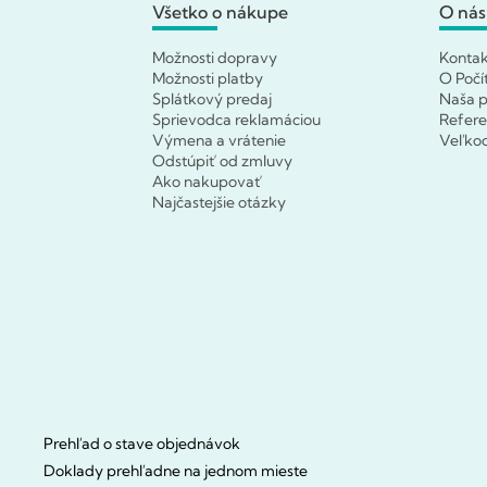
Všetko o nákupe
O nás
Možnosti dopravy
Konta
Možnosti platby
O Počí
Splátkový predaj
Naša p
Sprievodca reklamáciou
Refere
Výmena a vrátenie
Veľko
Odstúpiť od zmluvy
Ako nakupovať
Najčastejšie otázky
Prehľad o stave objednávok
Doklady prehľadne na jednom mieste