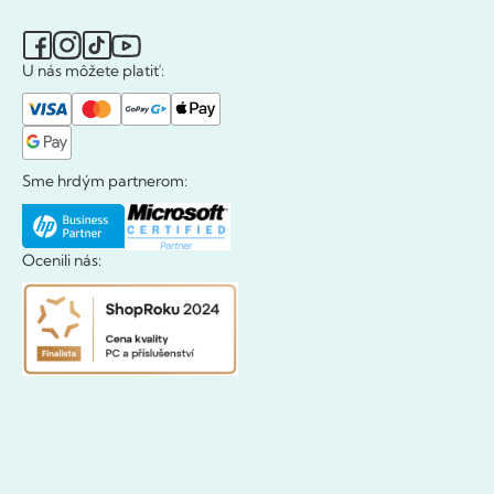
U nás môžete platiť:
Sme hrdým partnerom:
Ocenili nás: