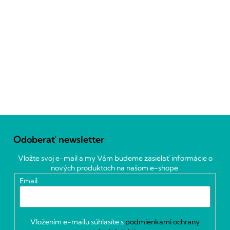
Z
á
Odoberať newsletter
p
ä
Vložte svoj e-mail a my Vám budeme zasielať informácie o
t
nových produktoch na našom e-shope.
i
Email
e
Vložením e-mailu súhlasíte s
podmienkami ochrany