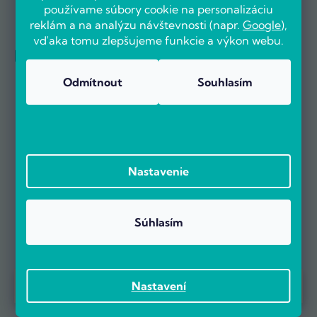
používame súbory cookie na personalizáciu
reklám a na analýzu návštevnosti (napr.
Google
),
vďaka tomu zlepšujeme funkcie a výkon webu.
Referencie firiem
Odmítnout
Souhlasím
Nastavenie
Súhlasím
Prebieha Masaker cien! Navyše objednávky nad 100 EUR sú s
Nastavení
dopravou zadarmo.