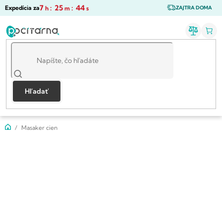
Prejsť
7
:
25
:
43
Expedícia za
h
m
s
ZAJTRA DOMA
na
obsah
Hľadať
Domov
Masaker cien