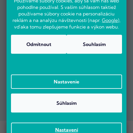
Používame súbory cookies, aby sa vám náš web
pohodlne používal. S vaším súhlasom taktiež
používame súbory cookie na personalizáciu
reklám a na analýzu návštevnosti (napr.
Google
),
vďaka tomu zlepšujeme funkcie a výkon webu.
Odmítnout
Souhlasím
Nastavenie
Súhlasím
Prebieha Masaker cien! Navyše objednávky nad 100 EUR sú s
Copyright 2026
POČÍTÁRNA.SK
. Všetky práva vyhradené.
Nastavení
dopravou zadarmo.