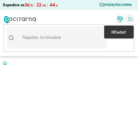
Prejsť
36
:
22
:
44
Expedícia za
h
m
s
POZAJTRA DOMA
na
obsah
Hľadať
Domov