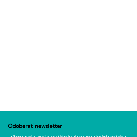
Z
á
Odoberať newsletter
p
ä
Vložte svoj e-mail a my Vám budeme zasielať informácie o