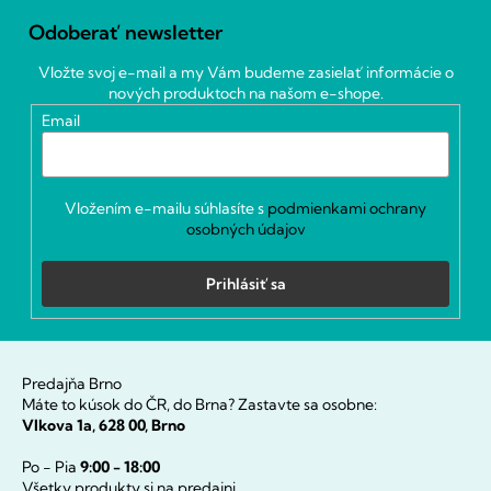
á
Odoberať newsletter
p
ä
Vložte svoj e-mail a my Vám budeme zasielať informácie o
t
nových produktoch na našom e-shope.
i
Email
e
Vložením e-mailu súhlasíte s
podmienkami ochrany
osobných údajov
Prihlásiť sa
Predajňa Brno
Máte to kúsok do ČR, do Brna? Zastavte sa osobne:
Vlkova 1a, 628 00, Brno
Po - Pia
9:00 - 18:00
Všetky produkty si na predajni