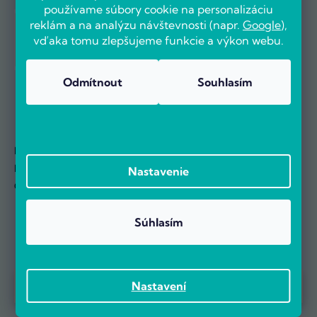
používame súbory cookie na personalizáciu
reklám a na analýzu návštevnosti (napr.
Google
),
vďaka tomu zlepšujeme funkcie a výkon webu.
Odmítnout
Souhlasím
Prehľad o stave objednávok
Doklady prehľadne na jednom mieste
Nastavenie
O novinkách sa dozviete ako prví
Súhlasím
Prebieha Masaker cien! Navyše objednávky nad 100 EUR sú s
Nastavení
dopravou zadarmo.