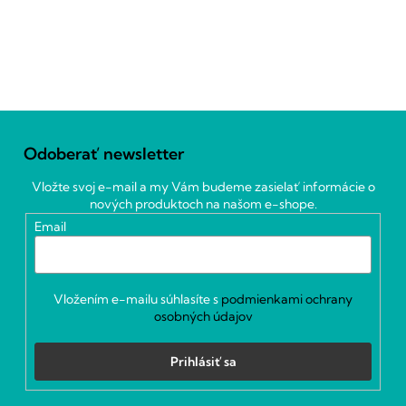
Z
á
Odoberať newsletter
p
ä
Vložte svoj e-mail a my Vám budeme zasielať informácie o
t
nových produktoch na našom e-shope.
i
Email
e
Vložením e-mailu súhlasíte s
podmienkami ochrany
osobných údajov
Prihlásiť sa