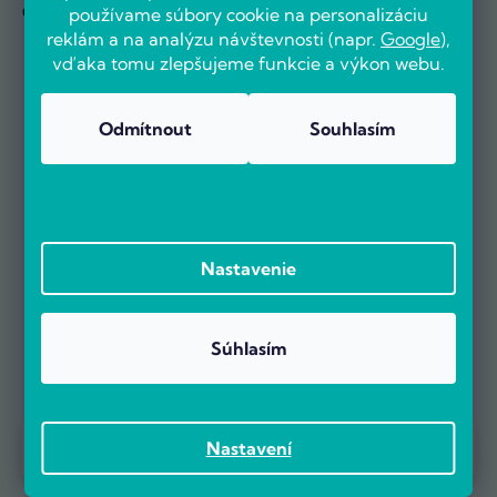
O novinkách sa dozviete ako prví
používame súbory cookie na personalizáciu
reklám a na analýzu návštevnosti (napr.
Google
),
vďaka tomu zlepšujeme funkcie a výkon webu.
Odmítnout
Souhlasím
Nastavenie
OVERENÉ ZÁKAZNÍKMI
Súhlasím
Už viac ako 5000 zákazníkov nás odporúča na základe recenzií
Prebieha Masaker cien! Navyše objednávky nad 100 EUR sú s
Nastavení
na portáli Heureka.cz.
dopravou zadarmo.
Zobraziť viac ako 5 000 recenzií na Heureka.cz
Recenzie zákazníkov z Heureky