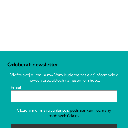
Z
á
Odoberať newsletter
p
ä
Vložte svoj e-mail a my Vám budeme zasielať informácie o
t
nových produktoch na našom e-shope.
i
Email
e
Vložením e-mailu súhlasíte s
podmienkami ochrany
osobných údajov