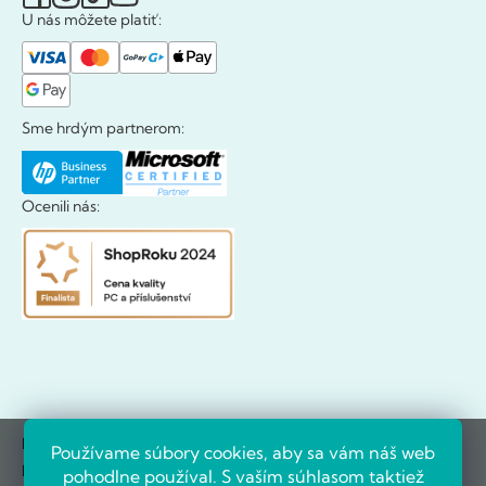
U nás môžete platiť:
Sme hrdým partnerom:
Ocenili nás:
Prehľad o stave objednávok
Používame súbory cookies, aby sa vám náš web
Doklady prehľadne na jednom mieste
pohodlne používal. S vaším súhlasom taktiež