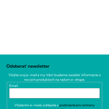
Z
á
Odoberať newsletter
p
ä
Vložte svoj e-mail a my Vám budeme zasielať informácie o
t
nových produktoch na našom e-shope.
i
Email
e
Vložením e-mailu súhlasíte s
podmienkami ochrany