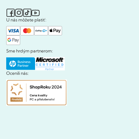
U nás môžete platiť:
Sme hrdým partnerom:
Ocenili nás: