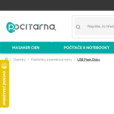
Prejsť
na
obsah
MASAKER CIEN
POČÍTAČE A NOTEBOOKY
Domov
Doplnky
Flashdisky a pamäťové karty
USB Flash Disky
B
o
č
n
ý
p
a