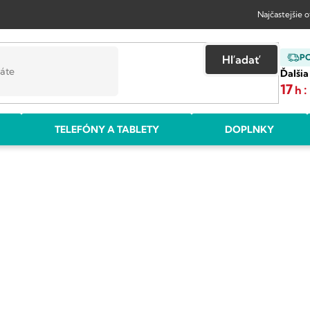
Najčastejšie 
P
Hľadať
Ďalšia
17
:
h
TELEFÓNY A TABLETY
DOPLNKY