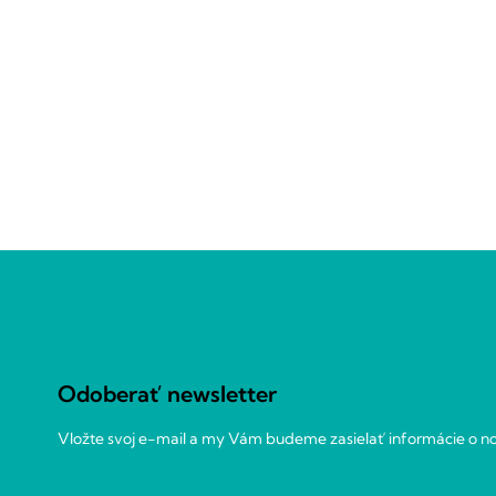
Z
á
p
ä
t
Odoberať newsletter
i
e
Vložte svoj e-mail a my Vám budeme zasielať informácie o 