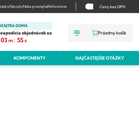
otázky
Návody
Naša predajňa
Referencie
Ceny bez DPH
OZAJTRA DOMA
 expedícia objednávok za
Prázdny košík
NÁKUPNÝ KO
03
:
54
m
s
KOMPONENTY
NAJČASTEJŠIE OTÁZKY