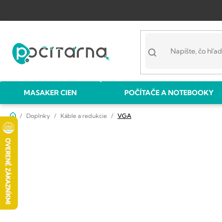
Prejsť
na
obsah
MASAKER CIEN
POČÍTAČE A NOTEBOOKY
Domov
Doplnky
Káble a redukcie
VGA
B
o
č
n
ý
p
a