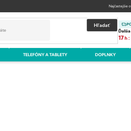
Najčastejšie 
P
Hľadať
Ďalšia
17
:
h
TELEFÓNY A TABLETY
DOPLNKY