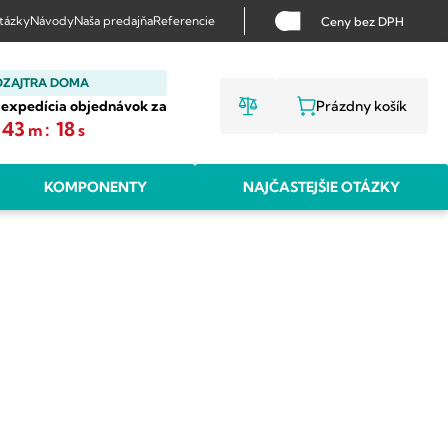
otázky
Návody
Naša predajňa
Referencie
Ceny bez DPH
OZAJTRA DOMA
 expedícia objednávok za
Prázdny košík
NÁKUPNÝ KO
43
:
17
m
s
KOMPONENTY
NAJČASTEJŠIE OTÁZKY