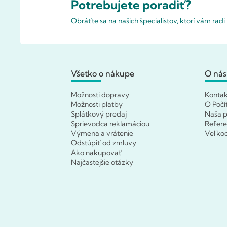
Potrebujete poradiť?
Obráťte sa na našich špecialistov, ktorí vám rad
Všetko o nákupe
O nás
Možnosti dopravy
Konta
Možnosti platby
O Počí
Splátkový predaj
Naša p
Sprievodca reklamáciou
Refere
Výmena a vrátenie
Veľko
Odstúpiť od zmluvy
Ako nakupovať
Najčastejšie otázky