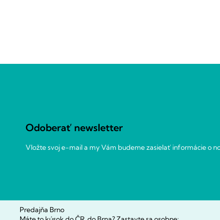
Z
á
p
ä
t
Odoberať newsletter
i
e
Vložte svoj e-mail a my Vám budeme zasielať informácie o 
Predajňa Brno
Máte to kúsok do ČR, do Brna? Zastavte sa osobne: