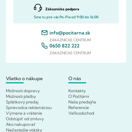
Zákaznícka podpora
Sme tu pre vás Po-Pia od 9:00 do 16:00
info@pocitarna.sk
ZÁKAZNÍCKE CENTRUM
0650 822 222
ZÁKAZNÍCKE CENTRUM
Všetko o nákupe
O nás
Možnosti dopravy
Kontakty
Možnosti platby
O Počítárni
Splátkový predaj
Naša predajňa
Sprievodca reklamáciou
Referencie
Výmena a vrátenie
Veľkoobchod
Odstúpiť od zmluvy
Ako nakupovať
Najčastejšie otázky