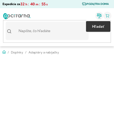
Prejsť
32
:
40
:
55
Expedícia za
h
m
s
POZAJTRA DOMA
na
obsah
Hľadať
Domov
Doplnky
Adaptéry a nabíjačky