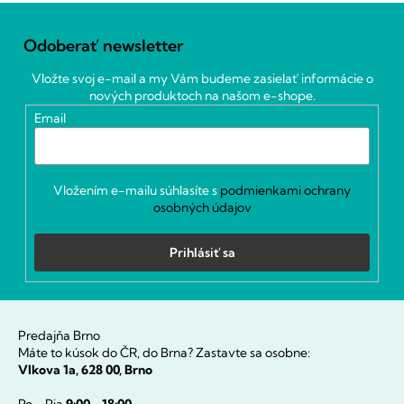
Z
á
Odoberať newsletter
p
ä
Vložte svoj e-mail a my Vám budeme zasielať informácie o
t
nových produktoch na našom e-shope.
i
Email
e
Vložením e-mailu súhlasíte s
podmienkami ochrany
osobných údajov
Prihlásiť sa
Predajňa Brno
Máte to kúsok do ČR, do Brna? Zastavte sa osobne:
Vlkova 1a, 628 00, Brno
Po - Pia
9:00 - 18:00