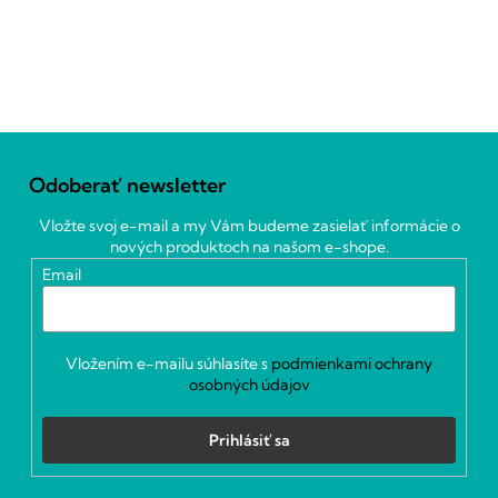
Z
á
Odoberať newsletter
p
ä
Vložte svoj e-mail a my Vám budeme zasielať informácie o
t
nových produktoch na našom e-shope.
i
Email
e
Vložením e-mailu súhlasíte s
podmienkami ochrany
osobných údajov
Prihlásiť sa