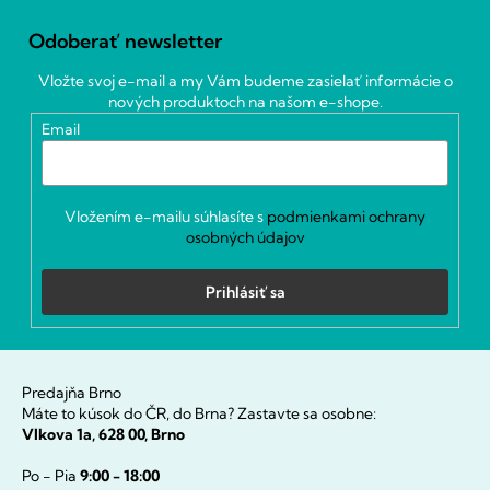
á
Odoberať newsletter
p
ä
Vložte svoj e-mail a my Vám budeme zasielať informácie o
t
nových produktoch na našom e-shope.
i
Email
e
Vložením e-mailu súhlasíte s
podmienkami ochrany
osobných údajov
Prihlásiť sa
Predajňa Brno
Máte to kúsok do ČR, do Brna? Zastavte sa osobne:
Vlkova 1a, 628 00, Brno
Po - Pia
9:00 - 18:00