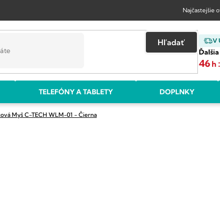
Najčastejšie 
V
Hľadať
Ďalšia
46
h
TELEFÓNY A TABLETY
DOPLNKY
tová Myš C-TECH WLM-01 - Čierna