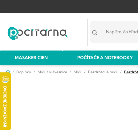
Prejsť
na
obsah
MASAKER CIEN
POČÍTAČE A NOTEBOOKY
Domov
Doplnky
Myši a klávesnice
Myši
Bezdrôtové myši
Bezdrô