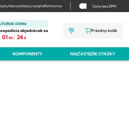
otázky
Návody
Naša predajňa
Referencie
Ceny bez DPH
 UTOROK DOMA
 expedícia objednávok za
Prázdny košík
NÁKUPNÝ KO
:
01
:
23
m
s
KOMPONENTY
NAJČASTEJŠIE OTÁZKY