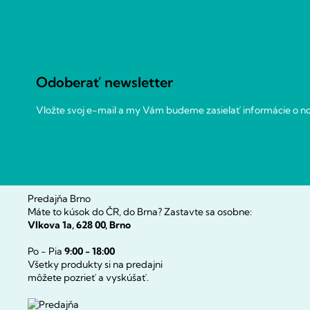
Z
á
p
ä
t
Odoberať newsletter
i
e
Vložte svoj e-mail a my Vám budeme zasielať informácie o 
Predajňa Brno
Máte to kúsok do ČR, do Brna? Zastavte sa osobne:
Vlkova 1a, 628 00, Brno
Po - Pia
9:00 - 18:00
Všetky produkty si na predajni
môžete pozrieť a vyskúšať.