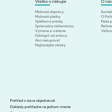
Všetko o nákupe
O nás
Možnosti dopravy
Konta
Možnosti platby
O Počí
Splátkový predaj
Naša p
Sprievodca reklamáciou
Refere
Výmena a vrátenie
Veľko
Odstúpiť od zmluvy
Ako nakupovať
Najčastejšie otázky
Prehľad o stave objednávok
Doklady prehľadne na jednom mieste