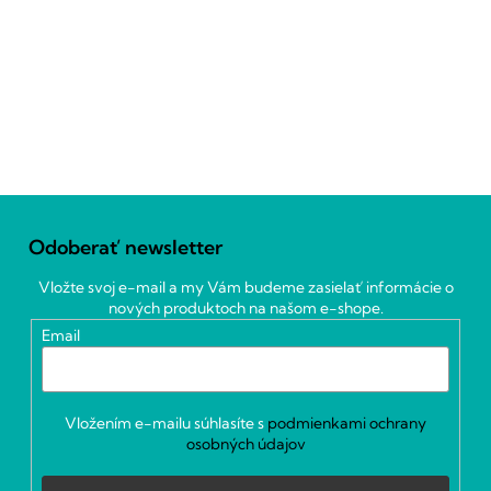
Z
á
Odoberať newsletter
p
ä
Vložte svoj e-mail a my Vám budeme zasielať informácie o
t
nových produktoch na našom e-shope.
i
Email
e
Vložením e-mailu súhlasíte s
podmienkami ochrany
osobných údajov