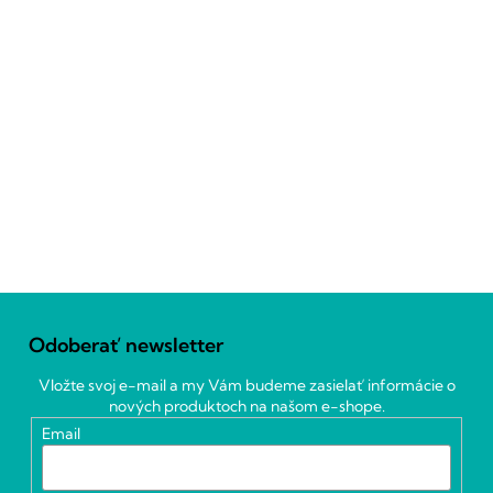
Z
á
Odoberať newsletter
p
ä
Vložte svoj e-mail a my Vám budeme zasielať informácie o
t
nových produktoch na našom e-shope.
i
Email
e