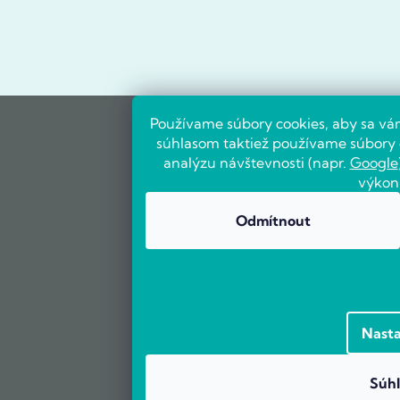
Používame súbory cookies, aby sa vá
súhlasom taktiež používame súbory c
analýzu návštevnosti (napr.
Google
výkon
Odmítnout
Nasta
Súhl