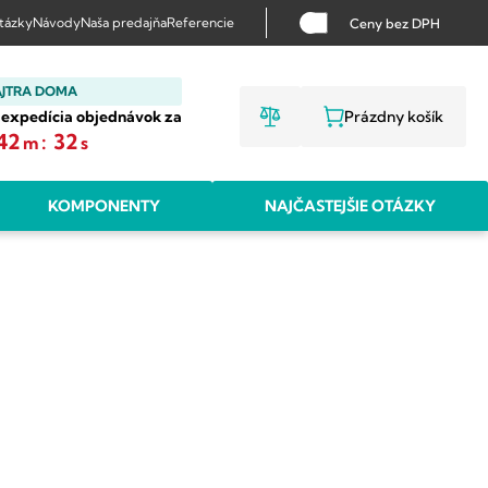
otázky
Návody
Naša predajňa
Referencie
Ceny bez DPH
AJTRA DOMA
 expedícia objednávok za
Prázdny košík
NÁKUPNÝ KO
42
:
32
m
s
KOMPONENTY
NAJČASTEJŠIE OTÁZKY