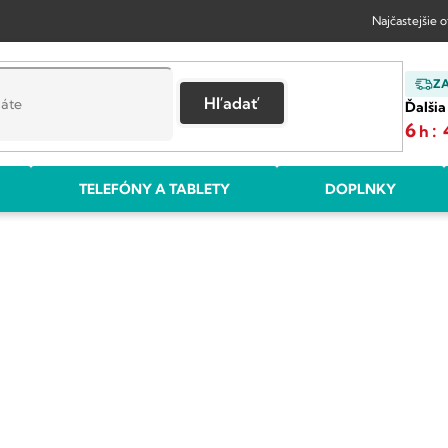
Najčastejšie 
Z
Hľadať
Ďalšia
6
:
h
TELEFÓNY A TABLETY
DOPLNKY