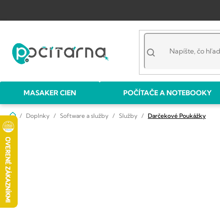
Prejsť
na
obsah
MASAKER CIEN
POČÍTAČE A NOTEBOOKY
Domov
Doplnky
Software a služby
Služby
Darčekové Poukážky
B
o
č
n
ý
p