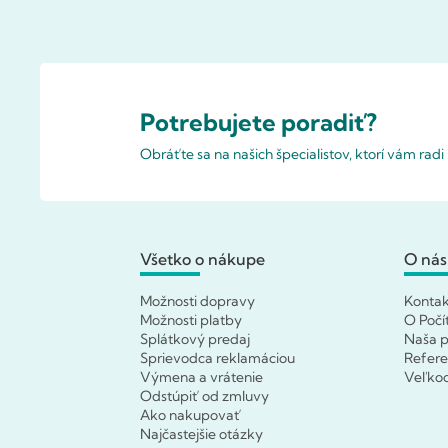
Potrebujete poradiť?
Obráťte sa na našich špecialistov, ktorí vám rad
Všetko o nákupe
O nás
Možnosti dopravy
Konta
Možnosti platby
O Počí
Splátkový predaj
Naša p
Sprievodca reklamáciou
Refere
Výmena a vrátenie
Veľko
Odstúpiť od zmluvy
Ako nakupovať
Najčastejšie otázky