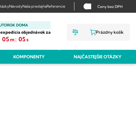
otázky
Návody
Naša predajňa
Referencie
Ceny bez DPH
 UTOROK DOMA
 expedícia objednávok za
Prázdny košík
NÁKUPNÝ KO
:
05
:
05
m
s
KOMPONENTY
NAJČASTEJŠIE OTÁZKY