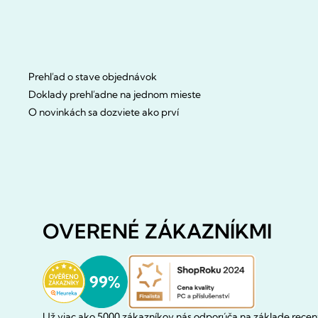
Prehľad o stave objednávok
Doklady prehľadne na jednom mieste
O novinkách sa dozviete ako prví
OVERENÉ ZÁKAZNÍKMI
Už viac ako 5000 zákazníkov nás odporúča na základe recenz