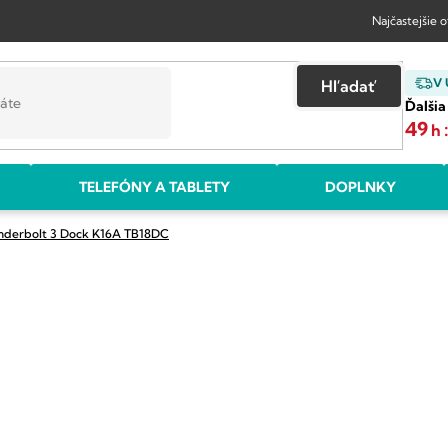
Najčastejšie 
V
Hľadať
Ďalšia
49
h
TELEFÓNY A TABLETY
DOPLNKY
underbolt 3 Dock K16A
TB18DC