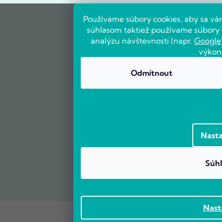
Používame súbory cookies, aby sa vá
súhlasom taktiež používame súbory c
analýzu návštevnosti (napr.
Google
výkon
Odmítnout
Nasta
Súhl
Nast
Vytvoril Shoptet Premium