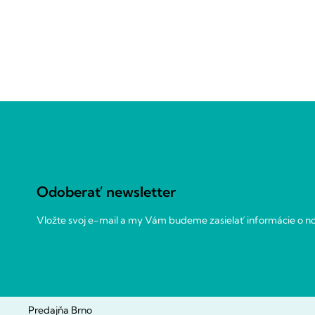
Z
á
p
ä
t
Odoberať newsletter
i
e
Vložte svoj e-mail a my Vám budeme zasielať informácie o 
Predajňa Brno