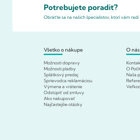
Potrebujete poradiť?
Obráťte sa na našich špecialistov, ktorí vám rad
Všetko o nákupe
O nás
Možnosti dopravy
Konta
Možnosti platby
O Počí
Splátkový predaj
Naša p
Sprievodca reklamáciou
Refere
Výmena a vrátenie
Veľko
Odstúpiť od zmluvy
Ako nakupovať
Najčastejšie otázky