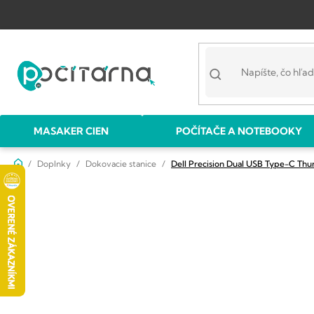
Prejsť
na
obsah
MASAKER CIEN
POČÍTAČE A NOTEBOOKY
Domov
Doplnky
Dokovacie stanice
Dell Precision Dual USB Type-C Th