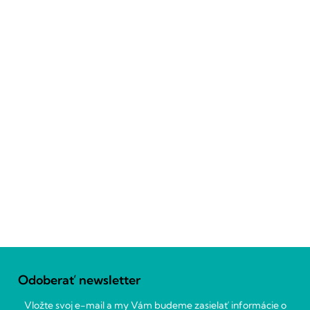
Z
á
Odoberať newsletter
p
ä
Vložte svoj e-mail a my Vám budeme zasielať informácie o