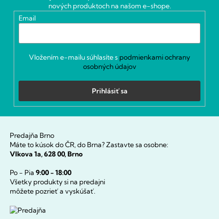
t
nových produktoch na našom e-shope.
i
Email
e
Vložením e-mailu súhlasíte s
podmienkami ochrany
osobných údajov
Prihlásiť sa
Predajňa Brno
Máte to kúsok do ČR, do Brna? Zastavte sa osobne:
Vlkova 1a, 628 00, Brno
Po - Pia
9:00 - 18:00
Všetky produkty si na predajni
môžete pozrieť a vyskúšať.