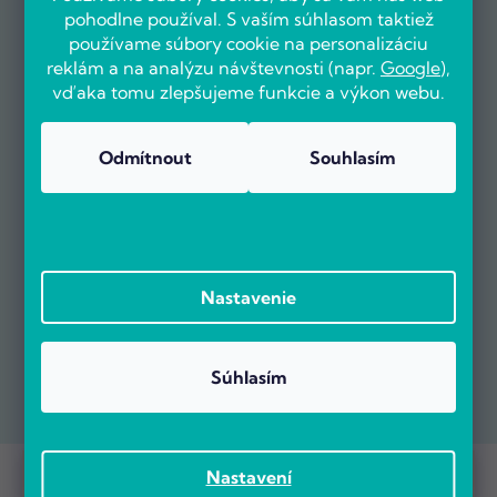
pohodlne používal. S vaším súhlasom taktiež
používame súbory cookie na personalizáciu
reklám a na analýzu návštevnosti (napr.
Google
),
vďaka tomu zlepšujeme funkcie a výkon webu.
Odmítnout
Souhlasím
Nastavenie
Súhlasím
Prebieha Masaker cien! Navyše objednávky nad 100 EUR sú s
Copyright 2026
POČÍTÁRNA.SK
. Všetky práva vyhradené.
Nastavení
dopravou zadarmo.
Vytvoril Shoptet Premium