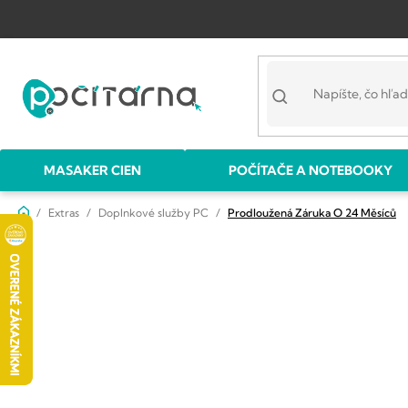
Prejsť
na
obsah
MASAKER CIEN
POČÍTAČE A NOTEBOOKY
Domov
Extras
Doplnkové služby PC
Prodloužená Záruka O 24 Měsíců