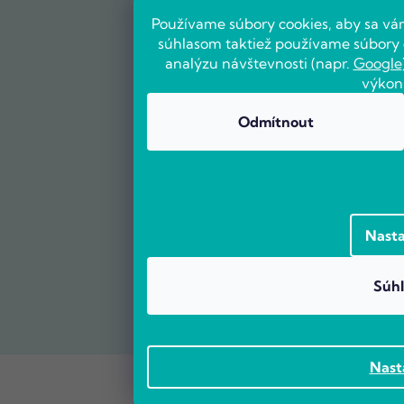
Používame súbory cookies, aby sa vá
súhlasom taktiež používame súbory c
analýzu návštevnosti (napr.
Google
výkon
Odmítnout
Nasta
Súhl
Nast
Vytvoril Shoptet Premium