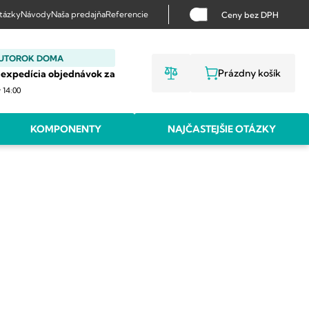
otázky
Návody
Naša predajňa
Referencie
Ceny bez DPH
 UTOROK DOMA
Prázdny košík
 expedícia objednávok za
NÁKUPNÝ KO
v 14:00
KOMPONENTY
NAJČASTEJŠIE OTÁZKY