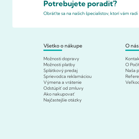
Potrebujete poradiť?
Obráťte sa na našich špecialistov, ktorí vám rad
Všetko o nákupe
O nás
Možnosti dopravy
Konta
Možnosti platby
O Počí
Splátkový predaj
Naša p
Sprievodca reklamáciou
Refere
Výmena a vrátenie
Veľko
Odstúpiť od zmluvy
Ako nakupovať
Najčastejšie otázky