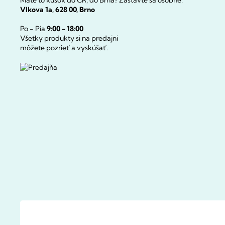
Máte to kúsok do ČR, do Brna? Zastavte sa osobne:
Vlkova 1a, 628 00, Brno
Po - Pia
9:00 - 18:00
Všetky produkty si na predajni
môžete pozrieť a vyskúšať.