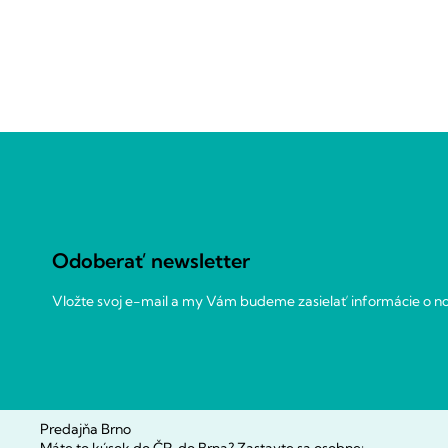
Z
á
p
ä
t
Odoberať newsletter
i
e
Vložte svoj e-mail a my Vám budeme zasielať informácie o 
Predajňa Brno