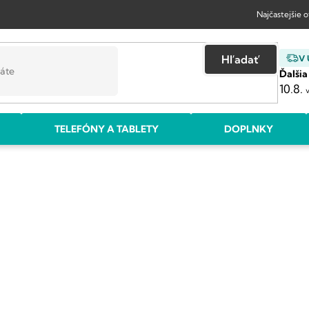
Najčastejšie 
Hľadať
V
Ďalšia
10.8.
TELEFÓNY A TABLETY
DOPLNKY