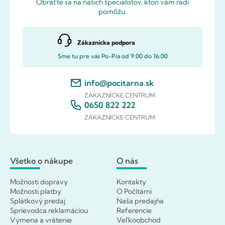
Obráťte sa na našich špecialistov, ktorí vám radi
pomôžu.
Zákaznícka podpora
Sme tu pre vás Po-Pia od 9:00 do 16:00
info@pocitarna.sk
ZÁKAZNÍCKE CENTRUM
0650 822 222
ZÁKAZNÍCKE CENTRUM
Všetko o nákupe
O nás
Možnosti dopravy
Kontakty
Možnosti platby
O Počítárni
Splátkový predaj
Naša predajňa
Sprievodca reklamáciou
Referencie
Výmena a vrátenie
Veľkoobchod