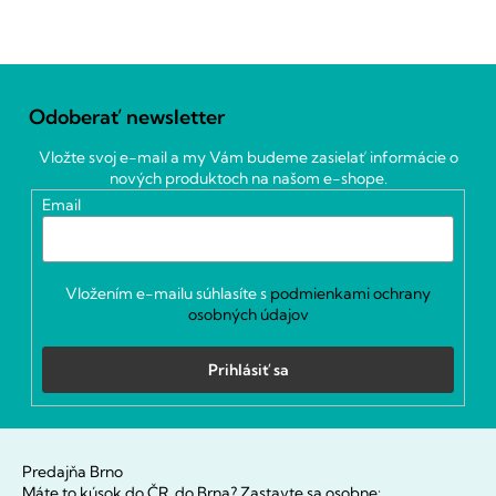
Z
á
Odoberať newsletter
p
ä
Vložte svoj e-mail a my Vám budeme zasielať informácie o
t
nových produktoch na našom e-shope.
i
Email
e
Vložením e-mailu súhlasíte s
podmienkami ochrany
osobných údajov
Prihlásiť sa
Predajňa Brno
Máte to kúsok do ČR, do Brna? Zastavte sa osobne: