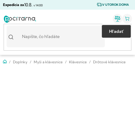
Prejsť
10.8.
Expedícia za
V UTOROK DOMA
v 14:00
na
obsah
Hľadať
Domov
Doplnky
Myši a klávesnice
Klávesnice
Drôtové klávesnice