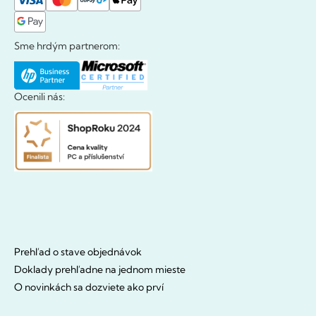
Sme hrdým partnerom:
Ocenili nás:
Prehľad o stave objednávok
Doklady prehľadne na jednom mieste
O novinkách sa dozviete ako prví