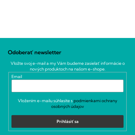
Z
á
Odoberať newsletter
p
ä
Vložte svoj e-mail a my Vám budeme zasielať informácie o
t
nových produktoch na našom e-shope.
i
Email
e
Vložením e-mailu súhlasíte s
podmienkami ochrany
osobných údajov
Prihlásiť sa