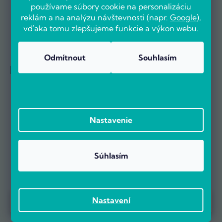
používame súbory cookie na personalizáciu
reklám a na analýzu návštevnosti (napr.
Google
),
vďaka tomu zlepšujeme funkcie a výkon webu.
Odmítnout
Souhlasím
Referencie firiem
Nastavenie
Súhlasím
Prebieha Masaker cien! Navyše objednávky nad 100 EUR sú s
Nastavení
dopravou zadarmo.