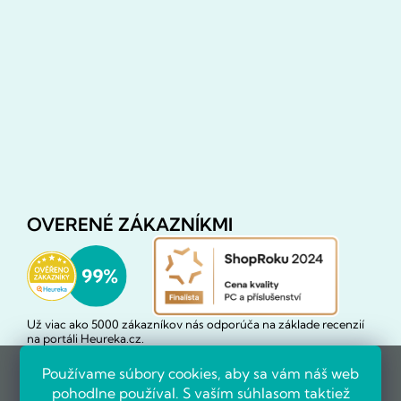
OVERENÉ ZÁKAZNÍKMI
Už viac ako 5000 zákazníkov nás odporúča na základe recenzií
na portáli Heureka.cz.
Zobraziť viac ako 5 000 recenzií na Heureka.cz
Recenzie zákazníkov z Heureky
Používame súbory cookies, aby sa vám náš web
pohodlne používal. S vaším súhlasom taktiež