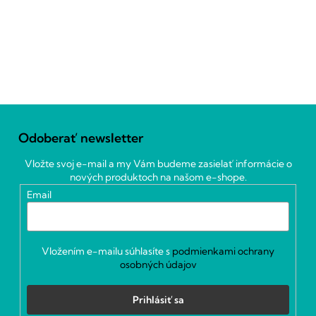
Z
á
Odoberať newsletter
p
ä
Vložte svoj e-mail a my Vám budeme zasielať informácie o
t
nových produktoch na našom e-shope.
i
Email
e
Vložením e-mailu súhlasíte s
podmienkami ochrany
osobných údajov
Prihlásiť sa