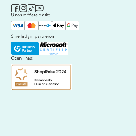
U nás môžete platiť:
Sme hrdým partnerom:
Ocenili nás: