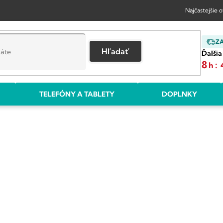
Najčastejšie 
Z
Hľadať
Ďalšia
8
:
h
TELEFÓNY A TABLETY
DOPLNKY