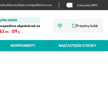
otázky
Návody
Naša predajňa
Referencie
Ceny bez DPH
AJTRA DOMA
 expedícia objednávok za
Prázdny košík
NÁKUPNÝ KO
43
:
08
m
s
KOMPONENTY
NAJČASTEJŠIE OTÁZKY