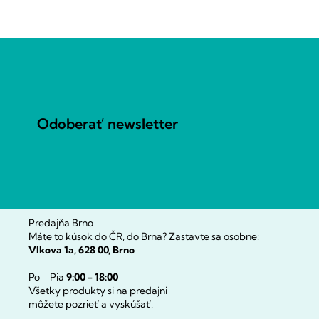
Z
á
p
ä
t
Odoberať newsletter
i
e
Predajňa Brno
Máte to kúsok do ČR, do Brna? Zastavte sa osobne:
Vlkova 1a, 628 00, Brno
Po - Pia
9:00 - 18:00
Všetky produkty si na predajni
môžete pozrieť a vyskúšať.