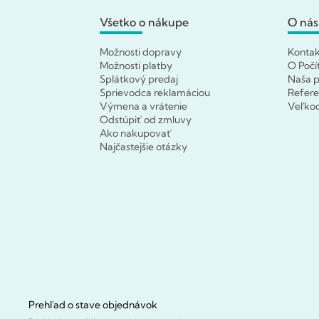
Všetko o nákupe
O nás
Možnosti dopravy
Konta
Možnosti platby
O Počí
Splátkový predaj
Naša p
Sprievodca reklamáciou
Refere
Výmena a vrátenie
Veľko
Odstúpiť od zmluvy
Ako nakupovať
Najčastejšie otázky
Prehľad o stave objednávok