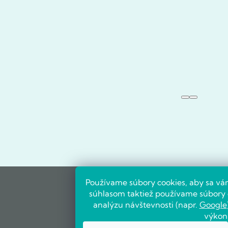
Používame súbory cookies, aby sa vá
súhlasom taktiež používame súbory c
analýzu návštevnosti (napr.
Google
výkon