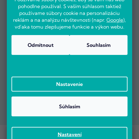
pohodlne používal. S vaším súhlasom taktiež
používame súbory cookie na personalizáciu
reklám a na analýzu návštevnosti (napr.
Google
),
vďaka tomu zlepšujeme funkcie a výkon webu.
Odmítnout
Souhlasím
Nastavenie
Súhlasím
Prebieha Masaker cien! Navyše objednávky nad 100 EUR sú s
Copyright 2026
POČÍTÁRNA.SK
. Všetky práva vyhradené.
Nastavení
dopravou zadarmo.
Vytvoril Shoptet Premium