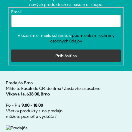
t
nových produktoch na našom e-shope.
i
Email
e
Vložením e-mailu súhlasíte s
podmienkami ochrany
osobných údajov
Prihlásiť sa
Predajňa Brno
Máte to kúsok do ČR, do Brna? Zastavte sa osobne:
Vlkova 1a, 628 00, Brno
Po - Pia
9:00 - 18:00
Všetky produkty si na predajni
môžete pozrieť a vyskúšať.