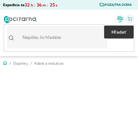
Prejsť
32
:
36
:
25
Expedícia za
h
m
s
POZAJTRA DOMA
na
obsah
Hľadať
Domov
Doplnky
Káble a redukcie