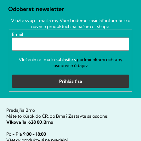
á
Odoberať newsletter
p
ä
Vložte svoj e-mail a my Vám budeme zasielať informácie o
t
nových produktoch na našom e-shope.
i
Email
e
Vložením e-mailu súhlasíte s
podmienkami ochrany
osobných údajov
Prihlásiť sa
Predajňa Brno
Máte to kúsok do ČR, do Brna? Zastavte sa osobne:
Vlkova 1a, 628 00, Brno
Po - Pia
9:00 - 18:00
Všetky produkty si na predajni