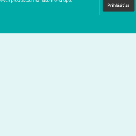
nových produktoch na našom e-shope.
Prihlásiť sa