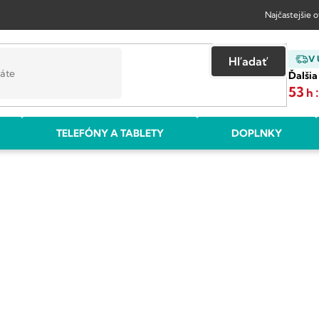
Najčastejšie 
V
Hľadať
Ďalšia
53
h
TELEFÓNY A TABLETY
DOPLNKY