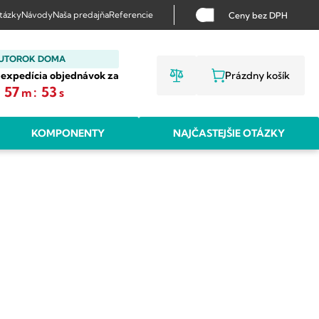
otázky
Návody
Naša predajňa
Referencie
Ceny bez DPH
 UTOROK DOMA
 expedícia objednávok za
Prázdny košík
NÁKUPNÝ KO
:
57
:
53
m
s
KOMPONENTY
NAJČASTEJŠIE OTÁZKY