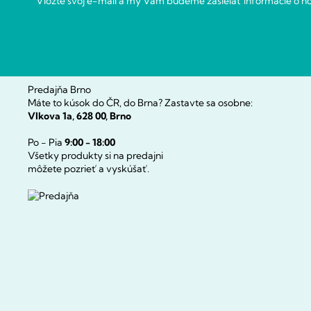
Vložte svoj e-mail a my Vám budeme zasielať informácie o 
Predajňa Brno
Máte to kúsok do ČR, do Brna? Zastavte sa osobne:
Vlkova 1a, 628 00, Brno
Po - Pia
9:00 - 18:00
Všetky produkty si na predajni
môžete pozrieť a vyskúšať.