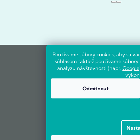
Používame súbory cookies, aby sa vá
súhlasom taktiež používame súbory c
analýzu návštevnosti (napr.
Google
výkon
Odmítnout
Nasta