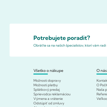
Potrebujete poradiť?
Obráťte sa na našich špecialistov, ktorí vám rad
Všetko o nákupe
O nás
Možnosti dopravy
Konta
Možnosti platby
O Počí
Splátkový predaj
Naša p
Sprievodca reklamáciou
Refere
Výmena a vrátenie
Veľko
Odstúpiť od zmluvy