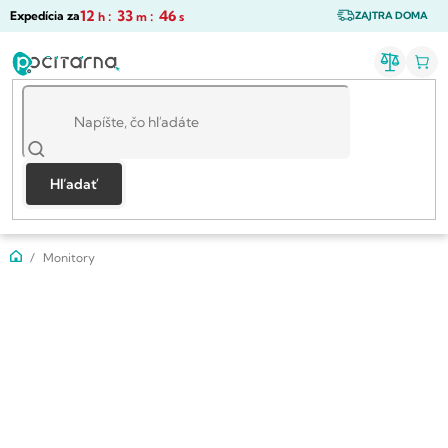
Prejsť
12
:
33
:
46
Expedícia za
h
m
s
ZAJTRA DOMA
na
obsah
Hľadať
Domov
Monitory