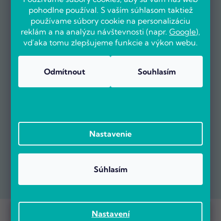
pohodlne používal. S vaším súhlasom taktiež
používame súbory cookie na personalizáciu
reklám a na analýzu návštevnosti (napr.
Google
),
vďaka tomu zlepšujeme funkcie a výkon webu.
Odmítnout
Souhlasím
Nastavenie
Súhlasím
Prebieha Masaker cien! Navyše objednávky nad 100 EUR sú s
Copyright 2026
POČÍTÁRNA.SK
. Všetky práva vyhradené.
Nastavení
dopravou zadarmo.
Vytvoril Shoptet Premium