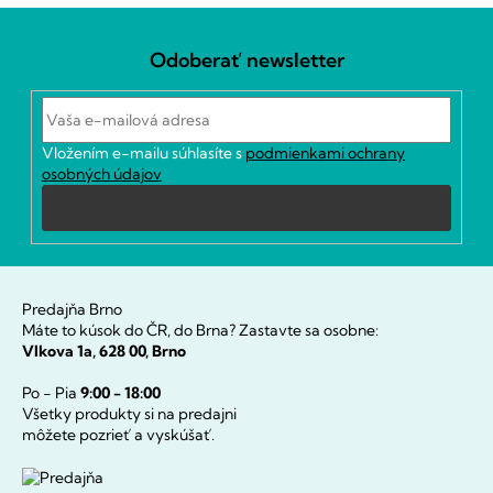
Z
á
Odoberať newsletter
p
ä
t
i
Vložením e-mailu súhlasíte s
podmienkami ochrany
e
osobných údajov
Prihlásiť
sa
Predajňa Brno
Máte to kúsok do ČR, do Brna? Zastavte sa osobne:
Vlkova 1a, 628 00, Brno
Po - Pia
9:00 - 18:00
Všetky produkty si na predajni
môžete pozrieť a vyskúšať.