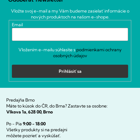
p
ä
Vložte svoj e-mail a my Vám budeme zasielať informácie o
t
nových produktoch na našom e-shope.
i
Email
e
Vložením e-mailu súhlasíte s
podmienkami ochrany
osobných údajov
Prihlásiť sa
Predajňa Brno
Máte to kúsok do ČR, do Brna? Zastavte sa osobne:
Vlkova 1a, 628 00, Brno
Po - Pia
9:00 - 18:00
Všetky produkty si na predajni
môžete pozrieť a vyskúšať.