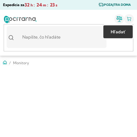
Prejsť
32
:
24
:
23
Expedícia za
h
m
s
POZAJTRA DOMA
na
obsah
Hľadať
Domov
Monitory