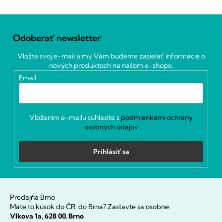
Z
á
Odoberať newsletter
p
ä
Vložte svoj e-mail a my Vám budeme zasielať informácie o
t
nových produktoch na našom e-shope.
i
Email
e
Vložením e-mailu súhlasíte s
podmienkami ochrany
osobných údajov
Prihlásiť sa
Predajňa Brno
Máte to kúsok do ČR, do Brna? Zastavte sa osobne:
Vlkova 1a, 628 00, Brno