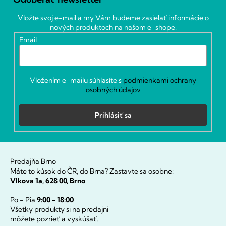
p
ä
Vložte svoj e-mail a my Vám budeme zasielať informácie o
t
nových produktoch na našom e-shope.
i
Email
e
Vložením e-mailu súhlasíte s
podmienkami ochrany
osobných údajov
Prihlásiť sa
Predajňa Brno
Máte to kúsok do ČR, do Brna? Zastavte sa osobne:
Vlkova 1a, 628 00, Brno
Po - Pia
9:00 - 18:00
Všetky produkty si na predajni
môžete pozrieť a vyskúšať.