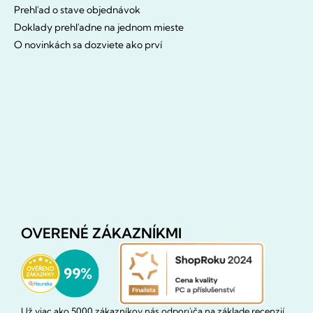
Prehľad o stave objednávok
Doklady prehľadne na jednom mieste
O novinkách sa dozviete ako prví
OVERENÉ ZÁKAZNÍKMI
Už viac ako 5000 zákazníkov nás odporúča na základe recenzií