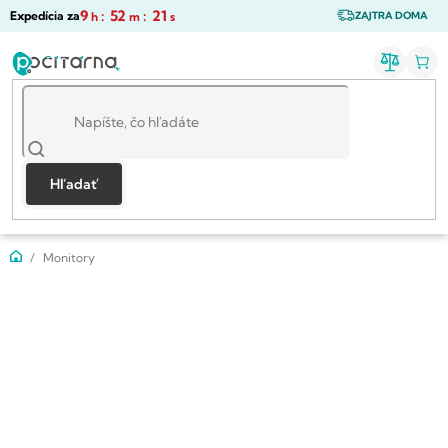
Prejsť
9
:
52
:
20
Expedícia za
h
m
s
ZAJTRA DOMA
na
obsah
Hľadať
Domov
Monitory