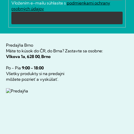
Vložením e-mailu súhlasíte s
podmienkami ochrany
e
osobných údajov
Prihlásiť
sa
Predajňa Brno
Máte to kúsok do ČR, do Brna? Zastavte sa osobne:
Vlkova 1a, 628 00, Brno
Po - Pia
9:00 - 18:00
Všetky produkty si na predajni
môžete pozrieť a vyskúšať.