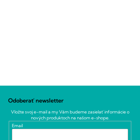
Z
á
Odoberať newsletter
p
ä
Vložte svoj e-mail a my Vám budeme zasielať informácie o
t
nových produktoch na našom e-shope.
i
Email
e