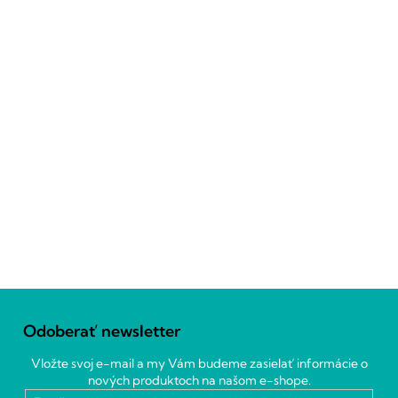
Z
á
Odoberať newsletter
p
ä
Vložte svoj e-mail a my Vám budeme zasielať informácie o
t
nových produktoch na našom e-shope.
i