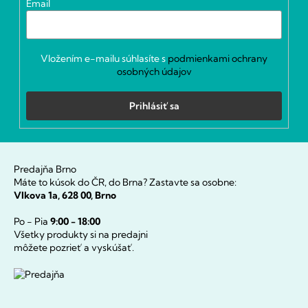
Email
e
Vložením e-mailu súhlasíte s
podmienkami ochrany
osobných údajov
Prihlásiť sa
Predajňa Brno
Máte to kúsok do ČR, do Brna? Zastavte sa osobne:
Vlkova 1a, 628 00, Brno
Po - Pia
9:00 - 18:00
Všetky produkty si na predajni
môžete pozrieť a vyskúšať.