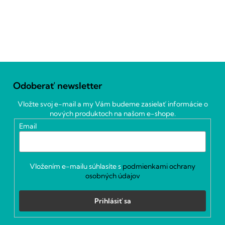
Z
á
Odoberať newsletter
p
ä
Vložte svoj e-mail a my Vám budeme zasielať informácie o
t
nových produktoch na našom e-shope.
i
Email
e
Vložením e-mailu súhlasíte s
podmienkami ochrany
osobných údajov
Prihlásiť sa