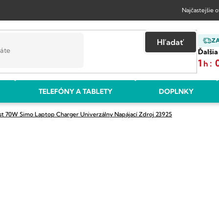
Najčastejšie 
Z
Hľadať
Ďalšia
1
:
h
TELEFÓNY A TABLETY
DOPLNKY
st 70W Simo Laptop Charger Univerzálny Napájací Zdroj
23925