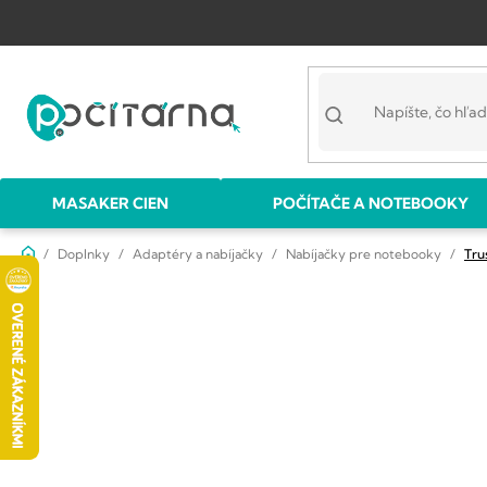
Prejsť
na
obsah
MASAKER CIEN
POČÍTAČE A NOTEBOOKY
Domov
Doplnky
Adaptéry a nabíjačky
Nabíjačky pre notebooky
Tru