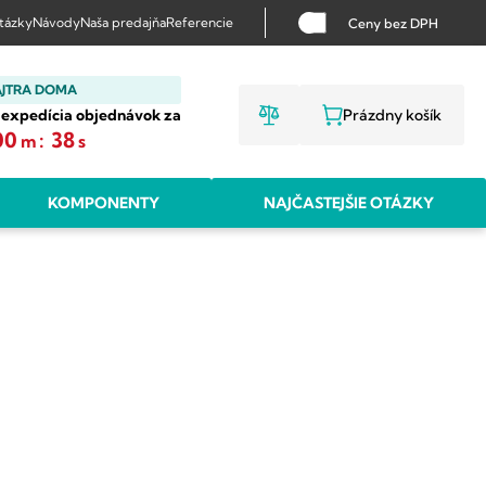
otázky
Návody
Naša predajňa
Referencie
Ceny bez DPH
AJTRA DOMA
 expedícia objednávok za
Prázdny košík
NÁKUPNÝ KO
00
:
38
m
s
KOMPONENTY
NAJČASTEJŠIE OTÁZKY