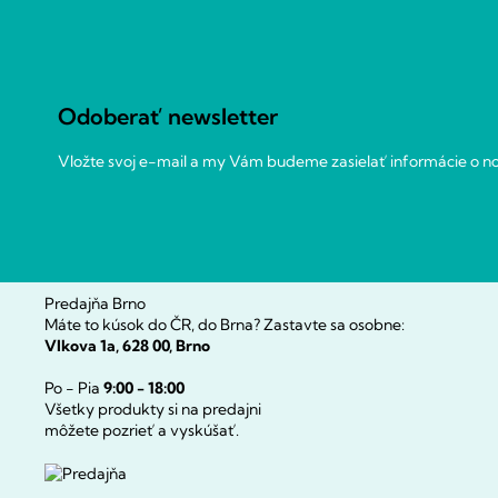
á
p
ä
t
Odoberať newsletter
i
e
Vložte svoj e-mail a my Vám budeme zasielať informácie o 
Predajňa Brno
Máte to kúsok do ČR, do Brna? Zastavte sa osobne:
Vlkova 1a, 628 00, Brno
Po - Pia
9:00 - 18:00
Všetky produkty si na predajni
môžete pozrieť a vyskúšať.