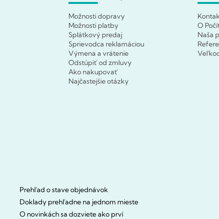
Možnosti dopravy
Konta
Možnosti platby
O Počí
Splátkový predaj
Naša p
Sprievodca reklamáciou
Refere
Výmena a vrátenie
Veľko
Odstúpiť od zmluvy
Ako nakupovať
Najčastejšie otázky
Prehľad o stave objednávok
Doklady prehľadne na jednom mieste
O novinkách sa dozviete ako prví