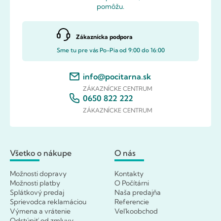
pomôžu.
Zákaznícka podpora
Sme tu pre vás Po-Pia od 9:00 do 16:00
info@pocitarna.sk
ZÁKAZNÍCKE CENTRUM
0650 822 222
ZÁKAZNÍCKE CENTRUM
Všetko o nákupe
O nás
Možnosti dopravy
Kontakty
Možnosti platby
O Počítárni
Splátkový predaj
Naša predajňa
Sprievodca reklamáciou
Referencie
Výmena a vrátenie
Veľkoobchod
Odstúpiť od zmluvy