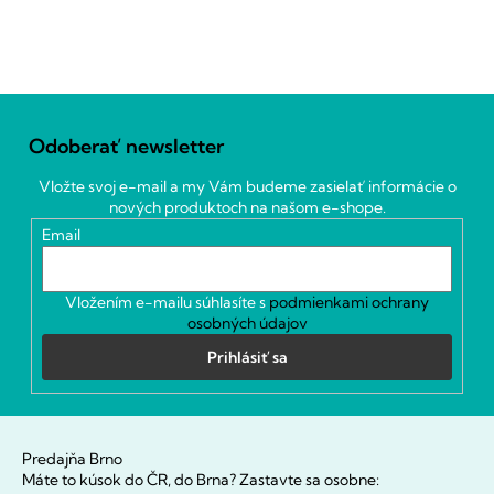
Z
á
Odoberať newsletter
p
ä
Vložte svoj e-mail a my Vám budeme zasielať informácie o
t
nových produktoch na našom e-shope.
i
Email
e
Vložením e-mailu súhlasíte s
podmienkami ochrany
osobných údajov
Prihlásiť sa
Predajňa Brno
Máte to kúsok do ČR, do Brna? Zastavte sa osobne: