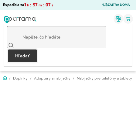
Prejsť
1
:
57
:
06
Expedícia za
h
m
s
ZAJTRA DOMA
na
obsah
Hľadať
Domov
Doplnky
Adaptéry a nabíjačky
Nabíjačky pre telefóny a tablety