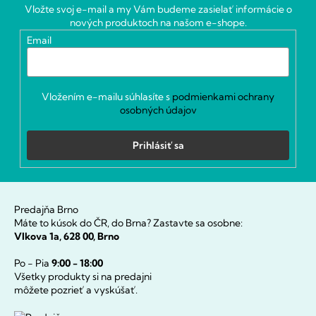
ä
Vložte svoj e-mail a my Vám budeme zasielať informácie o
t
nových produktoch na našom e-shope.
i
Email
e
Vložením e-mailu súhlasíte s
podmienkami ochrany
osobných údajov
Prihlásiť sa
Predajňa Brno
Máte to kúsok do ČR, do Brna? Zastavte sa osobne:
Vlkova 1a, 628 00, Brno
Po - Pia
9:00 - 18:00
Všetky produkty si na predajni
môžete pozrieť a vyskúšať.