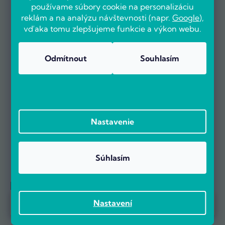
používame súbory cookie na personalizáciu
OVERENÉ ZÁKAZNÍKMI
reklám a na analýzu návštevnosti (napr.
Google
),
vďaka tomu zlepšujeme funkcie a výkon webu.
Odmítnout
Souhlasím
Už viac ako 5000 zákazníkov nás odporúča na základe recenzií
na portáli Heureka.cz.
Zobraziť viac ako 5 000 recenzií na Heureka.cz
Recenzie zákazníkov z Heureky
Nastavenie
Súhlasím
Referencie firiem
Prebieha Masaker cien! Navyše objednávky nad 100 EUR sú s
Nastavení
dopravou zadarmo.