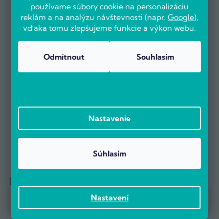
používame súbory cookie na personalizáciu
OVERENÉ ZÁKAZNÍKMI
reklám a na analýzu návštevnosti (napr.
Google
),
vďaka tomu zlepšujeme funkcie a výkon webu.
Odmítnout
Souhlasím
Už viac ako 5000 zákazníkov nás odporúča na základe recenzií
na portáli Heureka.cz.
Zobraziť viac ako 5 000 recenzií na Heureka.cz
Recenzie zákazníkov z Heureky
Nastavenie
Súhlasím
Referencie firiem
Prebieha Masaker cien! Navyše objednávky nad 100 EUR sú s
Nastavení
dopravou zadarmo.