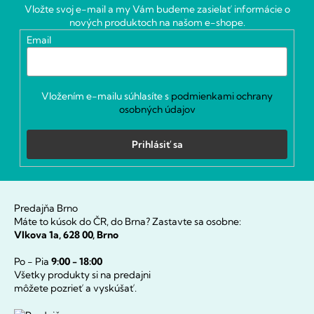
ä
Vložte svoj e-mail a my Vám budeme zasielať informácie o
t
nových produktoch na našom e-shope.
i
Email
e
Vložením e-mailu súhlasíte s
podmienkami ochrany
osobných údajov
Prihlásiť sa
Predajňa Brno
Máte to kúsok do ČR, do Brna? Zastavte sa osobne:
Vlkova 1a, 628 00, Brno
Po - Pia
9:00 - 18:00
Všetky produkty si na predajni
môžete pozrieť a vyskúšať.