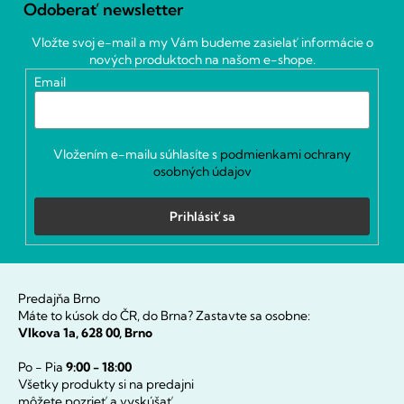
Odoberať newsletter
p
ä
Vložte svoj e-mail a my Vám budeme zasielať informácie o
t
nových produktoch na našom e-shope.
i
Email
e
Vložením e-mailu súhlasíte s
podmienkami ochrany
osobných údajov
Prihlásiť sa
Predajňa Brno
Máte to kúsok do ČR, do Brna? Zastavte sa osobne:
Vlkova 1a, 628 00, Brno
Po - Pia
9:00 - 18:00
Všetky produkty si na predajni
môžete pozrieť a vyskúšať.