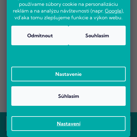
používame súbory cookie na personalizáciu
reklám a na analýzu návštevnosti (napr.
Google
),
vďaka tomu zlepšujeme funkcie a výkon webu.
Odmítnout
Souhlasím
Nastavenie
Súhlasím
Z
á
Prebieha Masaker cien! Navyše objednávky nad 100 EUR sú s
Nastavení
Odoberať newsletter
dopravou zadarmo.
p
ä