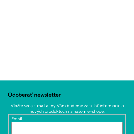
Z
á
Odoberať newsletter
p
ä
Vložte svoj e-mail a my Vám budeme zasielať informácie o
t
nových produktoch na našom e-shope.
i
Email
e