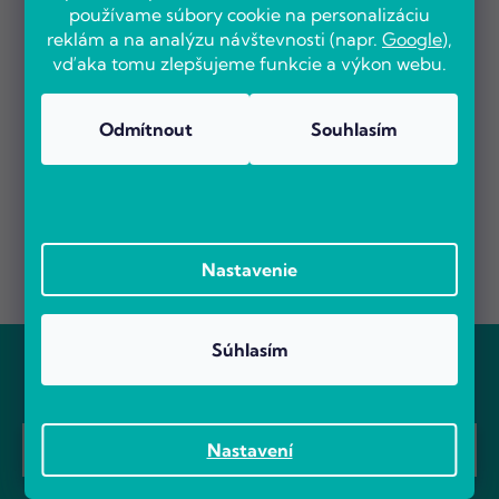
používame súbory cookie na personalizáciu
reklám a na analýzu návštevnosti (napr.
Google
),
vďaka tomu zlepšujeme funkcie a výkon webu.
Odmítnout
Souhlasím
Nastavenie
Z
Súhlasím
á
Odoberať newsletter
p
ä
Vložte svoj e-mail a my Vám budeme zasielať informácie o
t
nových produktoch na našom e-shope.
Prebieha Masaker cien! Navyše objednávky nad 100 EUR sú s
Nastavení
i
dopravou zadarmo.
Email
e