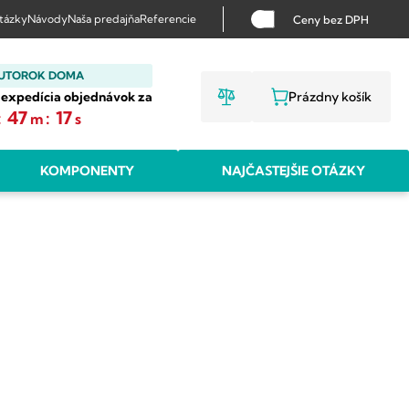
otázky
Návody
Naša predajňa
Referencie
Ceny bez DPH
 UTOROK DOMA
 expedícia objednávok za
Prázdny košík
NÁKUPNÝ KO
:
47
:
16
m
s
KOMPONENTY
NAJČASTEJŠIE OTÁZKY