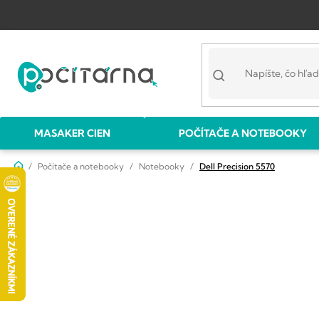
Prejsť
na
obsah
MASAKER CIEN
POČÍTAČE A NOTEBOOKY
Domov
Počítače a notebooky
Notebooky
Dell Precision 5570