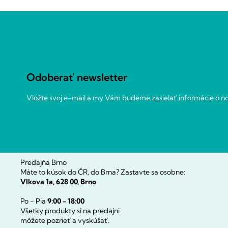
Z
á
p
ä
t
Odoberať newsletter
i
e
Vložte svoj e-mail a my Vám budeme zasielať informácie o 
Predajňa Brno
Máte to kúsok do ČR, do Brna? Zastavte sa osobne:
Vlkova 1a, 628 00, Brno
Po - Pia
9:00 - 18:00
Všetky produkty si na predajni
môžete pozrieť a vyskúšať.