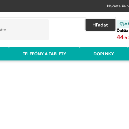
Najčastejšie 
V
Hľadať
Ďalšia
44
h
TELEFÓNY A TABLETY
DOPLNKY