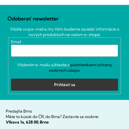
Z
á
Odoberať newsletter
p
ä
Vložte svoj e-mail a my Vám budeme zasielať informácie o
t
nových produktoch na našom e-shope.
i
Email
e
Vložením e-mailu súhlasíte s
podmienkami ochrany
osobných údajov
Prihlásiť sa
Predajňa Brno
Máte to kúsok do ČR, do Brna? Zastavte sa osobne:
Vlkova 1a, 628 00, Brno