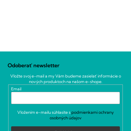
Z
á
Odoberať newsletter
p
ä
Vložte svoj e-mail a my Vám budeme zasielať informácie o
t
nových produktoch na našom e-shope.
i
Email
e
Vložením e-mailu súhlasíte s
podmienkami ochrany
osobných údajov