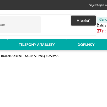
Najčastejšie 
P
Hľadať
Ďalšia
27
:
h
TELEFÓNY A TABLETY
DOPLNKY
+ Balíček Aplikací - Spusť A Pracuj ZDARMA