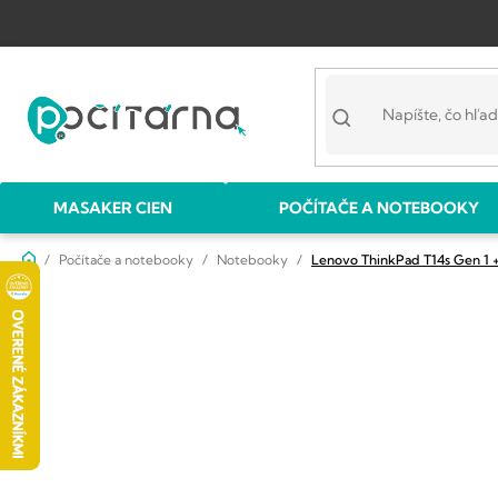
Prejsť
na
obsah
MASAKER CIEN
POČÍTAČE A NOTEBOOKY
Domov
Počítače a notebooky
Notebooky
Lenovo ThinkPad T14s Gen 1