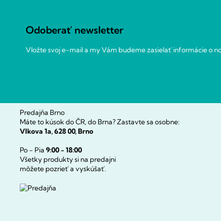
ä
t
Odoberať newsletter
i
e
Vložte svoj e-mail a my Vám budeme zasielať informácie o 
Predajňa Brno
Máte to kúsok do ČR, do Brna? Zastavte sa osobne:
Vlkova 1a, 628 00, Brno
Po - Pia
9:00 - 18:00
Všetky produkty si na predajni
môžete pozrieť a vyskúšať.