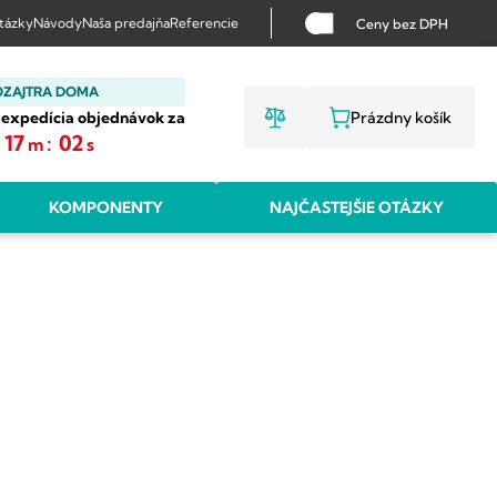
otázky
Návody
Naša predajňa
Referencie
Ceny bez DPH
OZAJTRA DOMA
 expedícia objednávok za
Prázdny košík
NÁKUPNÝ KO
17
:
01
m
s
KOMPONENTY
NAJČASTEJŠIE OTÁZKY